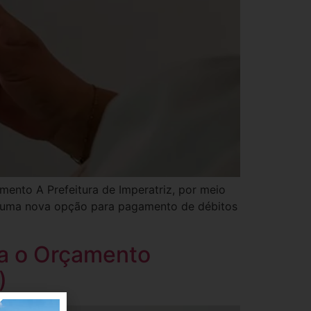
mento A Prefeitura de Imperatriz, por meio
er uma nova opção para pagamento de débitos
ra o Orçamento
)