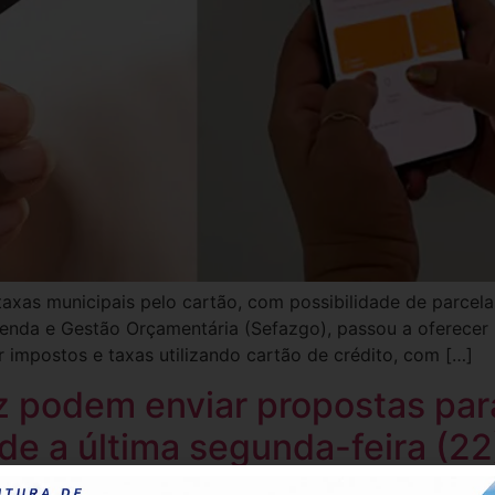
axas municipais pelo cartão, com possibilidade de parcela
azenda e Gestão Orçamentária (Sefazgo), passou a oferec
r impostos e taxas utilizando cartão de crédito, com […]
z podem enviar propostas pa
de a última segunda-feira (22