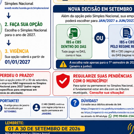
udar a definir prioridades e ações do município pelos próx
aria Municipal de Planejamento, Fazenda e Gestão Orçamentá
 popular no Orçamento Participativo 2027. A iniciativa […]
emissão online de taxas muni
passo a passo de como emitir