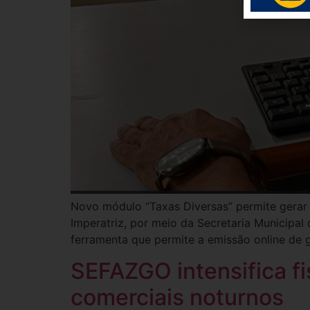
Novo módulo “Taxas Diversas” permite gerar 
Imperatriz, por meio da Secretaria Municipa
ferramenta que permite a emissão online de 
SEFAZGO intensifica f
comerciais noturnos