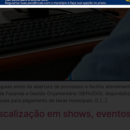
guias antes da abertura de processos e facilita atendimen
l de Fazenda e Gestão Orçamentária (SEFAZGO), disponibili
guias para pagamento de taxas municipais. O […]
iscalização em shows, evento