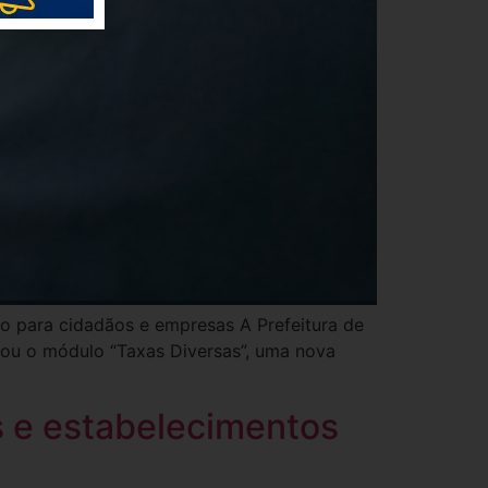
to para cidadãos e empresas A Prefeitura de
zou o módulo “Taxas Diversas”, uma nova
s e estabelecimentos