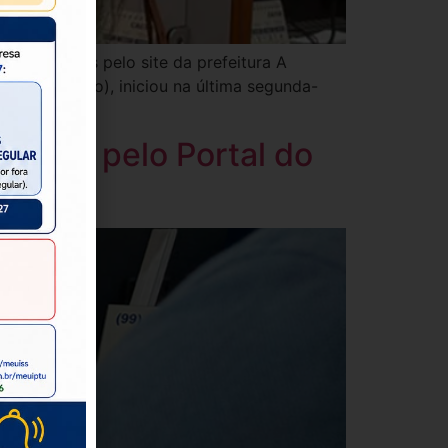
imos 30 dias pelo site da prefeitura A
ria (Sefazgo), iniciou na última segunda-
cipais pelo Portal do