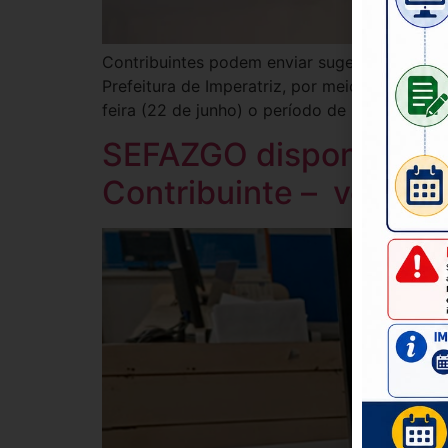
Contribuintes podem enviar sugestões para aj
Prefeitura de Imperatriz, por meio da Secret
feira (22 de junho) o período de participação
SEFAZGO disponibiliza 
Contribuinte – veja o 