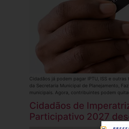
Cidadãos já podem pagar IPTU, ISS e outras t
da Secretaria Municipal de Planejamento, F
municipais. Agora, contribuintes podem quita
Cidadãos de Imperatri
Participativo 2027 des